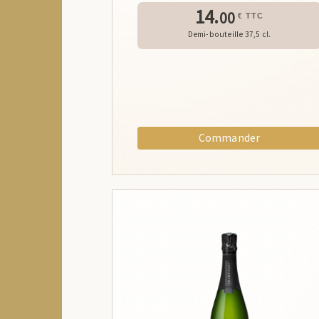
14.
00
€ TTC
Demi-bouteille 37,5 cl.
Commander