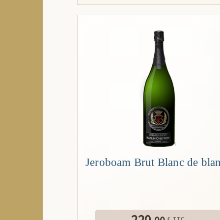
Jeroboam Brut Blanc de bla
220.
€ TTC