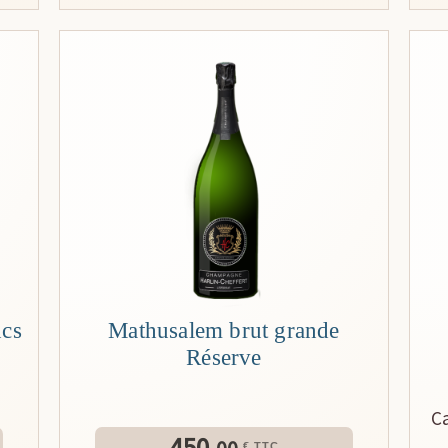
ncs
Mathusalem brut grande
Réserve
C
450.
€ TTC