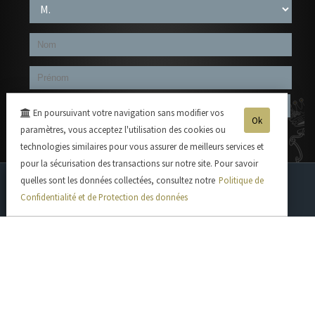
En poursuivant votre navigation sans modifier vos
Ok
paramètres, vous acceptez l'utilisation des cookies ou
technologies similaires pour vous assurer de meilleurs services et
pour la sécurisation des transactions sur notre site. Pour savoir
quelles sont les données collectées, consultez notre
Politique de
Cuvée Sélection
Champagne Demi-Sec
Confidentialité et de Protection des données
Champagne Brut Nature
Champagne Brut Grande Réserve
Brut Grande Réserve Rosé
Cuvée Prestige
Cuvée Mademoiselle Romane
Cuvée Hugo